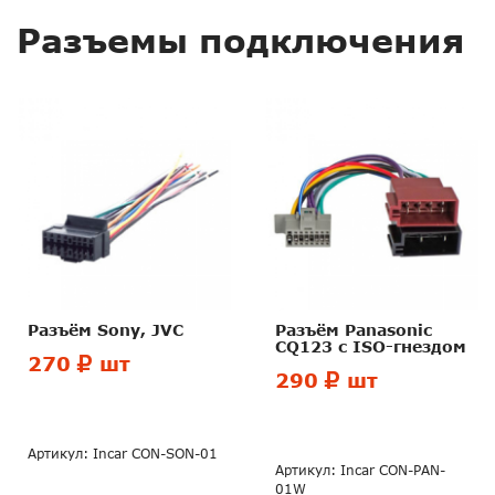
Разъемы подключения
Разъём Sony, JVC
Разъём Panasonic
CQ123 c ISO-гнездом
270
шт
290
шт
Артикул: Incar CON-SON-01
Артикул: Incar CON-PAN-
01W