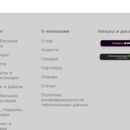
ог
О компании
Оплата и дос
бильная
О нас
ка
Новости
феры
Галерея
ели
Партнеры
олы и
Отзывы
ектующие
Статьи
е и кабели
Политика
бильная
конфидециальности
оляция
персональных данных
, подиумы,
ники
нил и
вка