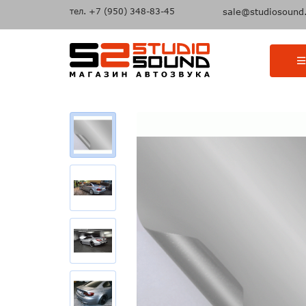
тел.
+7 (950) 348-83-45
sale@studiosound