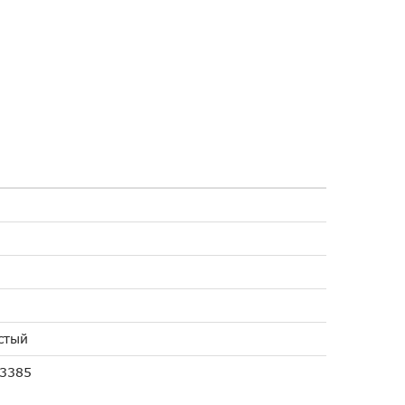
стый
3385