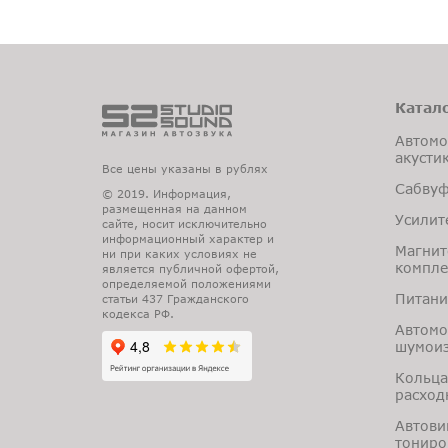
Катал
Автомо
акусти
Все цены указаны в рублях
Сабву
© 2019. Информация,
размещенная на данном
Усилит
сайте, носит исключительно
информационный характер и
Магнит
ни при каких условиях не
компл
является публичной офертой,
определяемой положениями
Питани
статьи 437 Гражданского
кодекса РФ.
Автомо
шумоиз
Кольца
расход
Автови
тониро