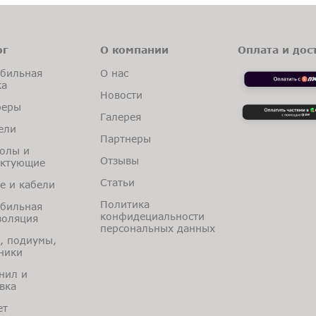
ог
О компании
Оплата и дос
бильная
О нас
ка
Новости
феры
Галерея
ели
Партнеры
олы и
Отзывы
ектующие
Статьи
е и кабели
Политика
бильная
конфидециальности
оляция
персональных данных
, подиумы,
ники
нил и
вка
ет