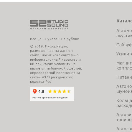
Катал
Автомо
акусти
Все цены указаны в рублях
Сабву
© 2019. Информация,
размещенная на данном
Усилит
сайте, носит исключительно
информационный характер и
Магнит
ни при каких условиях не
компл
является публичной офертой,
определяемой положениями
Питани
статьи 437 Гражданского
кодекса РФ.
Автомо
шумоиз
Кольца
расход
Автови
тониро
Автосв