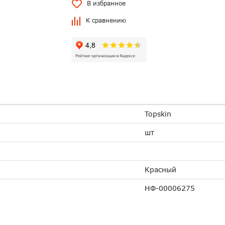
В избранное
К сравнению
Topskin
шт
Красный
НФ-00006275