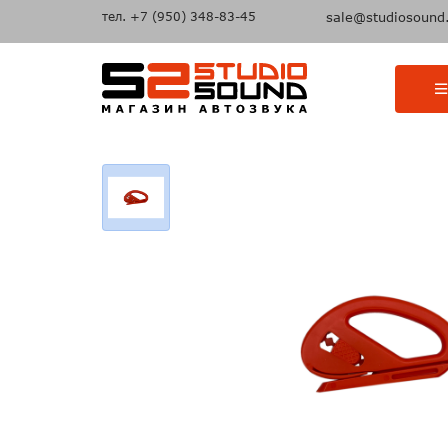
тел.
+7 (950) 348-83-45
sale@studiosound